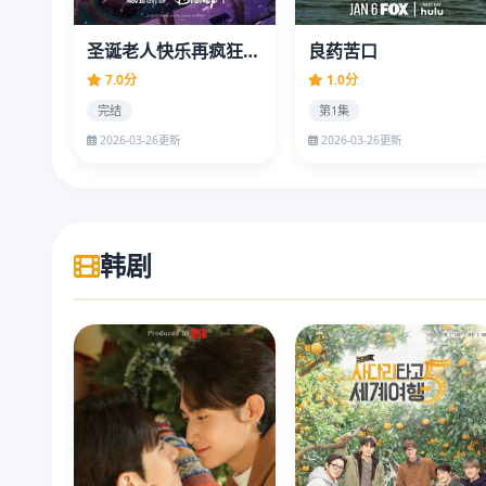
圣诞老人快乐再疯狂第一季
良药苦口
7.0分
1.0分
完结
第1集
2026-03-26更新
2026-03-26更新
韩剧